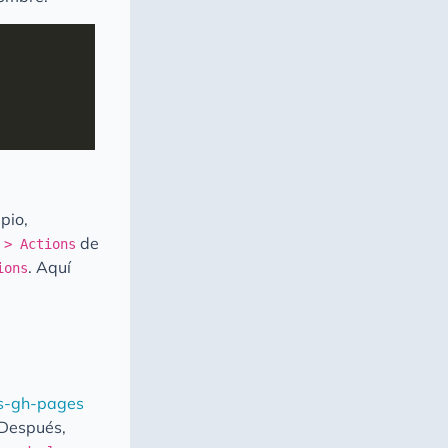
ipio,
de
 > Actions
. Aquí
ions
ns-gh-pages
. Después,