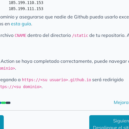
    185.199.110.153

 dominio y asegurarse que nadie de Github pueda usarlo exce
os en
esta guía
.
archivo
dentro del directorio
de tu repositorio. 
CNAME
/static
 Action se haya completado correctamente, puede navegar a
.
ominio>
avegando a
será redirigido
https://<su usuario>.github.io
.
ttps://<su dominio>
Mejora
Siguien
b
Despliegue el sit