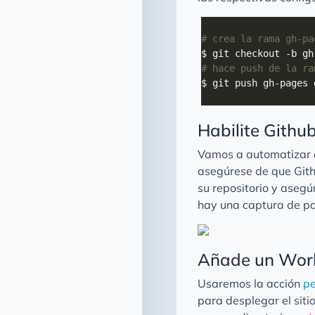
# crea la rama gh-pa
# hace push de la ra
Habilite Githu
Vamos a automatizar 
asegúrese de que Gith
su repositorio y aseg
hay una captura de pan
Añade un Wor
Usaremos la acción
pe
para desplegar el siti