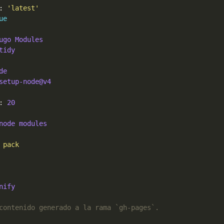
: 
'latest'
ue
ugo Modules
tidy
de
setup-node@v4
: 
20
node modules
nify
contenido generado a la rama `gh-pages`.