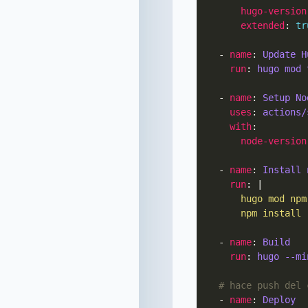
hugo-version
extended
: 
tr
    - 
name
: 
Update H
run
: 
hugo mod 
    - 
name
: 
Setup No
uses
: 
actions/
with
node-version
    - 
name
: 
Install 
run
: |
        npm install
    - 
name
: 
Build
run
: 
hugo --mi
# hace push del 
    - 
name
: 
Deploy