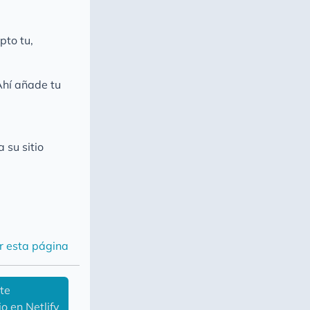
pto tu,
Ahí añade tu
 su sitio
r esta página
te
io en Netlify