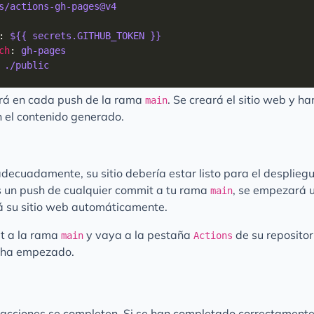
s/actions-gh-pages@v4
: 
${{ secrets.GITHUB_TOKEN }}
ch
: 
gh-pages
 
./public
ará en cada push de la rama
. Se creará el sitio web y h
main
 el contenido generado.
adecuadamente, su sitio debería estar listo para el desplieg
s un push de cualquier commit a tu rama
, se empezará 
main
á su sitio web automáticamente.
t a la rama
y vaya a la pestaña
de su repositor
main
Actions
ón ha empezado.
 acciones se completen. Si se han completado correctamente