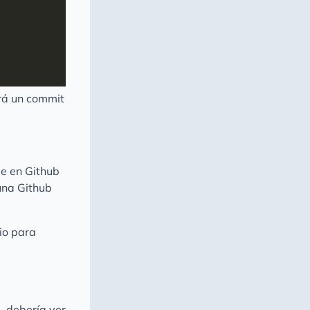
ará un commit
ue en Github
una Github
io para
, debería ver