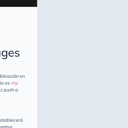
ages
blicación en
io es
<tu
az push a
establecerá
nombre.