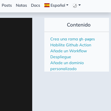
Posts
Notas
Docs
Español
Contenido
Crea una rama
gh-pages
Habilite Github Action
Añade un Workflow
Despliegue
Añade un dominio
personalizado