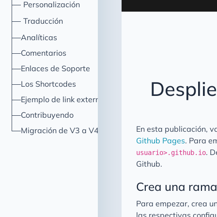
Personalización
Traducción
Analíticas
Comentarios
Enlaces de Soporte
Desplie
Los Shortcodes
Ejemplo de link externo
Contribuyendo
En esta publicación, 
Migración de V3 a V4
Github Pages
. Para e
. 
usuario>.github.io
Github.
Crea una ram
Para empezar, crea 
las respectivas confi