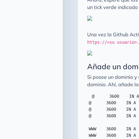
un tick verde indicad
Una vez la Github Act
https://<su usuario>
Añade un domi
Si posee un dominio y 
dominio. Ahí, añade l
@      3600    IN A
@      3600    IN A 
@      3600    IN A 
@      3600    IN A 
WWW    3600    IN A 
WWW    3600    IN A 