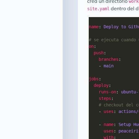
crea un directorio
work
dentro del d
site.yaml
name
: 
Deploy to Gith
# se ejecuta cuando 
on
push
branches
    - 
main
jobs
deploy
runs-on
: 
ubuntu-
steps
# checkout del c
    - 
uses
: 
actions/
    - 
name
: 
Setup Hu
uses
: 
peaceiri
with