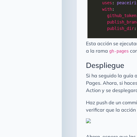
uses
: 
peaceiri
with
github_token
publish_bran
publish_dir
:
Esta acción se ejecut
a la rama
con
gh-pages
Despliegue
Si ha seguido la guía 
Pages. Ahora, si hace
Action y se desplegar
Haz push de un commi
verificar que la acci
Ahora, espere que las