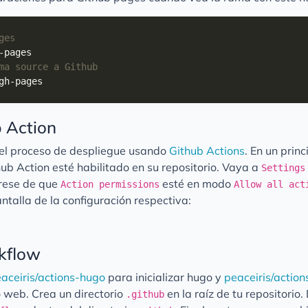
ges
ma source a Github
b Action
el proceso de despliegue usando
Github Actions
. En un princ
ub Action esté habilitado en su repositorio. Vaya a
Settings
úrese de que
esté en modo
Action permissions
Allow all act
talla de la configuración respectiva:
kflow
aceiris/actions-hugo
para inicializar hugo y
peaceiris/actio
o web. Crea un directorio
en la raíz de tu repositorio
.github