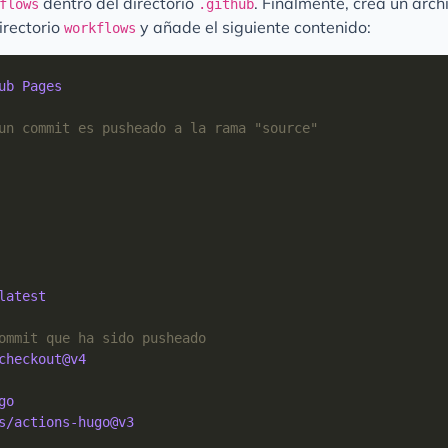
dentro del directorio
. Finalmente, crea un arc
flows
.github
irectorio
y añade el siguiente contenido:
workflows
ub Pages
un commit es pusheado a la rama "source"
latest
ommit que ha sido pusheado
checkout@v4
go
s/actions-hugo@v3