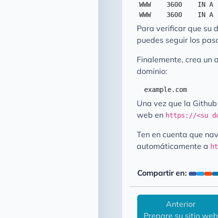
WWW    3600    IN A 
Para verificar que su
puedes seguir los pas
Finalemente, crea un 
dominio:
Una vez que la Github
web en
https://<su d
Ten en cuenta que n
automáticamente a
h
Compartir en:
Anterior
Prepare su sitio we