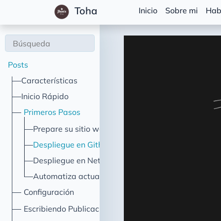
Toha
Inicio
Sobre mi
Hab
Posts
Características
Inicio Rápido
Primeros Pasos
Prepare su sitio web
Despliegue en Github Pages
Despliegue en Netlify
Automatiza actualizaciones
Configuración
Escribiendo Publicaciones