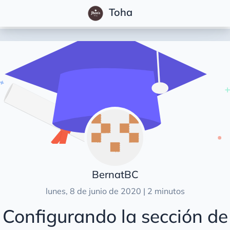
Toha
Posts
Características
Inicio Rápido
Primeros Pasos
Configuración
Parámetros del sitio
Secciones
BernatBC
Sección Sobre mi
lunes, 8 de junio de 2020 | 2 minutos
Sección de Habilidades
Configurando la sección de
Sección de Experiencia