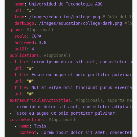
name
: 
Universidad de Teconología ABC
url
: 
"#"
logo
: 
/images/education/college.png
# Ruta del log
darkLogo
: 
/images/education/college-dark.png
#(opc
grade
: 
#(opcional)
scale
: 
CGPA
achieved
: 
3.6
outOf
: 
4
publications
: 
#(opcional)
  - 
title
: 
Lorem ipsum dolor sit amet, consectetur adi
url
: 
"#"
  - 
title
: 
Fusce eu augue ut odio porttitor pulvinar.
url
: 
"#"
  - 
title
: 
Nullam vitae orci tincidunt purus viverra p
url
: 
"#"
extracurricularActivities
: 
#(opcional), suporta mark
  - 
Lorem ipsum dolor sit amet, consectetur adipiscing
  - 
Fusce eu augue ut odio porttitor pulvinar.
custonSections
: 
#(opcional)
    - 
name
: 
Tesis
content
: 
Lorem ipsum dolor sit amet, consectetur