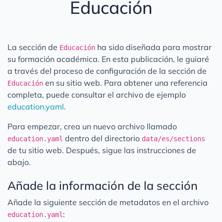
Educación
Sección de Educación
Sección de Proyectos
Sección de Publicaciones Destacadas
La sección de
ha sido diseñada para mostrar
Educación
Sección de Publicaciones Recientes
su formación académica. En esta publicación, le guiaré
Sección de Logros
a través del proceso de configuración de la sección de
en su sitio web. Para obtener una referencia
Escribiendo Publicaciones
Educación
completa, puede consultar el archivo de ejemplo
Personalización
education.yaml
.
Traducción
Para empezar, crea un nuevo archivo llamado
Analíticas
dentro del directorio
education.yaml
data/es/sections
de tu sitio web. Después, sigue las instrucciones de
Comentarios
abajo.
Enlaces de Soporte
Los Shortcodes
Añade la información de la sección
Ejemplo de link externo
Añade la siguiente sección de metadatos en el archivo
Contribuyendo
:
education.yaml