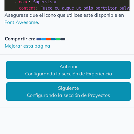
    - 
name
: 
Supervisor
content
: 
Fusce eu augue ut odio porttitor pulvin
Asegúrese que el icono que utilices esté disponible en
Font Awesome
.
Compartir en:
Mejorar esta página
Anterior
Configurando la sección de Experiencia
Siguiente
Configurando la sección de Proyectos